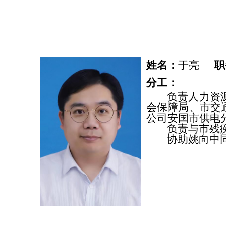
姓名：
于亮
职
分工：
负责人力资
会保障局、市交
公司安国市供电
负责与市残
协助姚向中